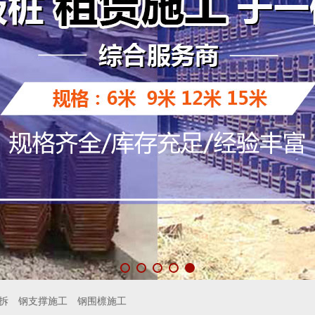
拆
钢支撑施工
钢围檩施工