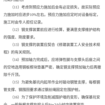
（11）考虑到预应力施加后会有必定损失，故实际预应
力施加时应进步10%左右。预应力施加应定时对设备标定，
施工时由专人担任记录。
（12）钢支撑装置前应进行检算，要满意支撑维护结构
的强度、刚度要求。
（13）钢支撑的装置应契合《修建装置工人安全技术规
程》的有关规则。
（14）预加轴力完成后，应将弹性腿与支撑头后座之间
的空地选用钢板楔块垫塞严密，确定钢支撑预加轴力后再撤
除千斤顶。
（15）为避免基坑内起吊作业时碰动钢管支撑，每根钢
管支撑、钢围囹要求通过钢丝绳固定在围护桩。
（16）为了保护环境及削减围护墙的变形，确保基坑安
全，一般每根支撑在挖土后8～24小时内装置完毕。